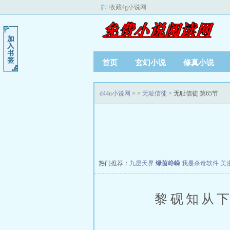
收藏4g小说网
首页
玄幻小说
修真小说
d44u小说网
>
>
无耻信徒
> 无耻信徒 第65节
热门推荐：
九层天界
绿茵峥嵘
我是杀毒软件
美
黎砚知从下