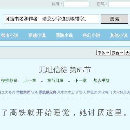
账号：
密码：
搜 索
都市小说
穿越小说
网游小说
科幻小说
其他小说
无耻信徒 第65节
投推荐票
上一章
章节目录
下一章
加入书签
←
→
漫之大冬兵
华娱宗师
斩杀
系统供应商
风水大术士
斩邪
万界圣师
大宋将门
大宋好屠
了高铁就开始睡觉，她讨厌这里