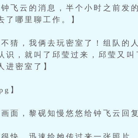
飞云的消息，半个小时之前发的
去了哪里聊工作。】
猜，我俩去玩密室了！组队的人
认识，就叫了邱莹过来，邱莹又叫
人进密室了】
pg】
面，黎砚知慢悠悠给钟飞云回复
快，迅速给她传过来一张照片，