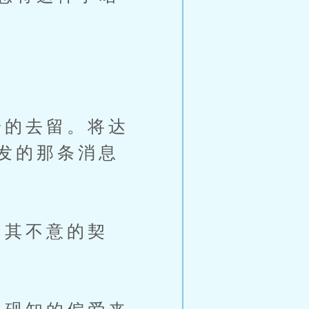
的去留。将达
发的那条消息
其不意的契