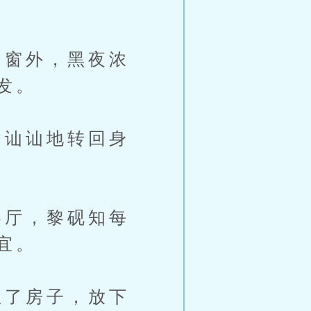
窗外，黑夜浓
发。
讪讪地转回身
厅，黎砚知每
宜。
了房子，放下