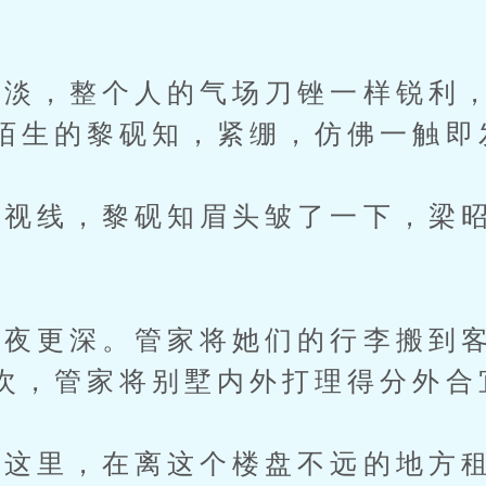
，整个人的气场刀锉一样锐利，
陌生的黎砚知，紧绷，仿佛一触即
线，黎砚知眉头皱了一下，梁昭
更深。管家将她们的行李搬到客
次，管家将别墅内外打理得分外合
里，在离这个楼盘不远的地方租