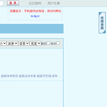
忘记密码
用户注册
温馨提示：手机版同步阅读，请访问网址
m.4g.re
翻页
夜间
夫
超级传奇商店
超级运动专家
超级浮空城
战争天堂
混元道纪
教练万岁
都市全能巨星
。