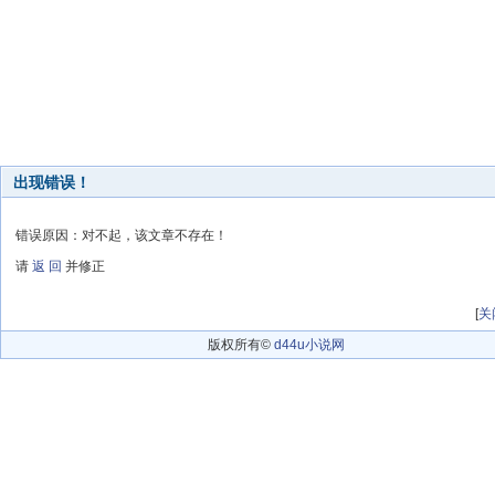
出现错误！
错误原因：对不起，该文章不存在！
请
返 回
并修正
[
关
版权所有©
d44u小说网