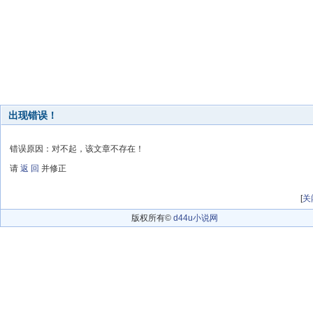
出现错误！
错误原因：对不起，该文章不存在！
请
返 回
并修正
[
关
版权所有©
d44u小说网