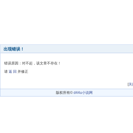
出现错误！
错误原因：对不起，该文章不存在！
请
返 回
并修正
[
关
版权所有©
d44u小说网