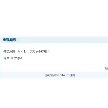
出现错误！
错误原因：对不起，该文章不存在！
请
返 回
并修正
[
关
版权所有©
d44u小说网