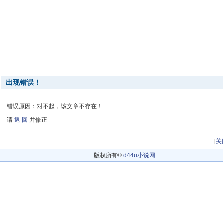
出现错误！
错误原因：对不起，该文章不存在！
请
返 回
并修正
[
关
版权所有©
d44u小说网