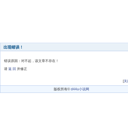
出现错误！
错误原因：对不起，该文章不存在！
请
返 回
并修正
[
关
版权所有©
d44u小说网