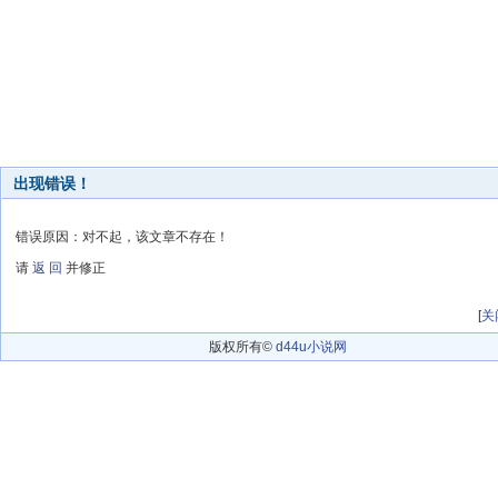
出现错误！
错误原因：对不起，该文章不存在！
请
返 回
并修正
[
关
版权所有©
d44u小说网