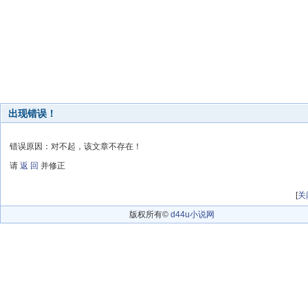
出现错误！
错误原因：对不起，该文章不存在！
请
返 回
并修正
[
关
版权所有©
d44u小说网