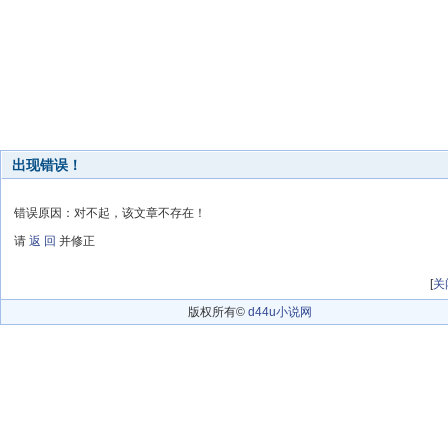
出现错误！
错误原因：对不起，该文章不存在！
请
返 回
并修正
[
关
版权所有©
d44u小说网