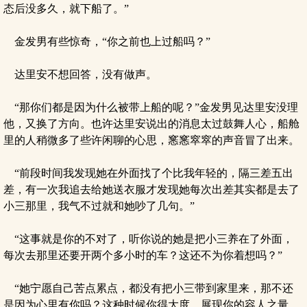
态后没多久，就下船了。”
金发男有些惊奇，“你之前也上过船吗？”
达里安不想回答，没有做声。
“那你们都是因为什么被带上船的呢？”金发男见达里安没理
他，又换了方向。也许达里安说出的消息太过鼓舞人心，船舱
里的人稍微多了些许闲聊的心思，窸窸窣窣的声音冒了出来。
“前段时间我发现她在外面找了个比我年轻的，隔三差五出
差，有一次我追去给她送衣服才发现她每次出差其实都是去了
小三那里，我气不过就和她吵了几句。”
“这事就是你的不对了，听你说的她是把小三养在了外面，
每次去那里还要开两个多小时的车？这还不为你着想吗？”
“她宁愿自己苦点累点，都没有把小三带到家里来，那不还
是因为心里有你吗？这种时候你得大度，展现你的容人之量，