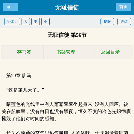
无耻信徒
返回
首页
字体：
大
中
小
护眼
关灯
无耻信徒 第56节
存书签
书架管理
返回目录
第59章 驯马
“这是第几天了。”
暗蓝色的光线里中有人窸窸窣窣坐起身来, 没有人回应。被
关在船舱里，没有白日也没有黑夜，恒久不变的冷色光炽彻底
摧毁了他们对时间的感知。
长久不流通的空气里热气腾腾, 人的体味、汗味混淆着细菌