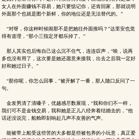
女人在外面赚钱不容易，她只要惦记你，还肯回家，那就说明
外面那个也就是图个新鲜，你的地位还是无法替代的。”
“对呀，你这种时候闹那不是把她往外面推吗？”达里安也觉
得有道理，“那小三指定牙都乐掉了。”
那人其实也后悔自己这么沉不住气，连连叹声，“唉，说再
多也没有用了，这次要是她还愿意来接我，出去之后我一定好
好和她过日子。”
“那你呢，你怎么回事，”被开解了一番，那人随口反问了一
句。
金发男清了清嗓子，优越感尽数展现，“我和你们不一样，
我们可不是金钱交易，我和她是正儿八经奔着结婚去的，”他
话还没说完，船舱即刻响起几声不友善的气声。
能被带上船受这些苦的大多都是些被包养的小玩意，真正爱