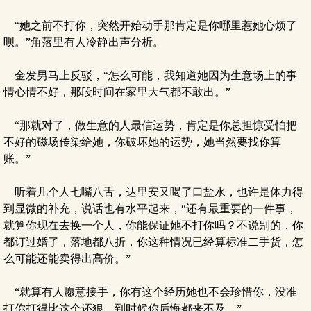
“她之前不打你，突然开始动手那肯定是你哪里惹她心烦了
呗。”角落里有人冷静出声分析。
金发男马上反驳，“怎么可能，我知道她因为生意场上的事
情心情不好，那段时间在家里大气都不敢出。”
“那就对了，做生意的人最信运势，肯定是你总担惊受怕把
不好的磁场传染给她，你破坏她的运势，她当然要找你算
账。”
听着几个人七嘴八舌，达里安又喝了口盐水，也许是体力得
到显微的补充，说话也有水平起来，“还有最重要的一件事，
就算你现在去换一个人，你能保证她不打你吗？不说别的，你
都订过婚了，落地都八折，你这种情况已经算标准二手货，怎
么可能还能卖得出高价。”
“就算有人愿意接手，你有这个经历她也不会珍惜你，没准
打你打得比这个还狠，到时候你后悔都来不及。”