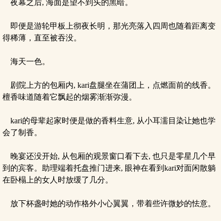
夜幕之后, 海面是望不到头的黑暗。
即便是游轮甲板上彻夜长明，那光亮落入四周也随着距离变
得稀薄，直至被吞没。
海天一色。
剧院上方的包厢内, kari盘腿坐在蒲团上，点燃面前的线香。
檀香味道随着它飘起的烟雾渐渐弥漫。
kari的母辈起家时便是做的香料生意, 从小耳濡目染让她也学
会了制香。
晚宴还没开始, 从包厢的观景窗口看下去, 也只是零星几个早
到的宾客。助理端着托盘推门进来, 眼神在看到kari对面闲散躺
在卧榻上的女人时放缓了几分。
放下杯盏时她的动作格外小心翼翼，带着些许微妙的怯意。