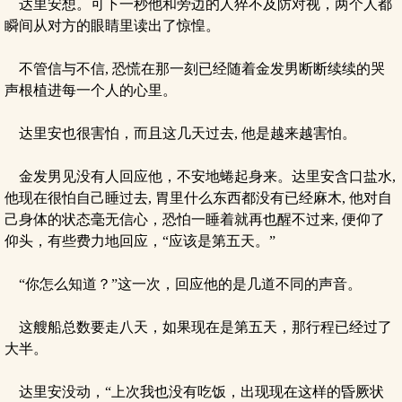
达里安想。可下一秒他和旁边的人猝不及防对视，两个人都
瞬间从对方的眼睛里读出了惊惶。
不管信与不信, 恐慌在那一刻已经随着金发男断断续续的哭
声根植进每一个人的心里。
达里安也很害怕，而且这几天过去, 他是越来越害怕。
金发男见没有人回应他，不安地蜷起身来。达里安含口盐水,
他现在很怕自己睡过去, 胃里什么东西都没有已经麻木, 他对自
己身体的状态毫无信心，恐怕一睡着就再也醒不过来, 便仰了
仰头，有些费力地回应，“应该是第五天。”
“你怎么知道？”这一次，回应他的是几道不同的声音。
这艘船总数要走八天，如果现在是第五天，那行程已经过了
大半。
达里安没动，“上次我也没有吃饭，出现现在这样的昏厥状