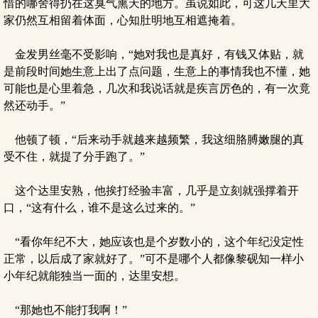
惜的哪舍得扔在这臭气熏天的地方。虽说如此，可这几天里大
家仍然互相留着体面，心知肚明地互相遮掩着。
金发男丝毫不受影响，“她对我也是真好，有钱又体贴，就
是前段时间她生意上出了点问题，生意上的事情我也不懂，她
可能也是心里着急，几次和我说话就是疾言厉色的，有一次竟
然还动手。”
他顿了顿，“后来动手就越来越频繁，我这细胳膊嫩腿的真
受不住，就提了分手跑了。”
这个达里安熟，他挨打经验丰富，几乎是立刻就强撑着开
口，“这有什么，谁不是这么过来的。”
“看你年纪不大，她应该也是个岁数小的，这个年纪没定性
正常，以后成了家就好了。”可不是哪个人都像黎砚知一样小
小年纪就能独当一面的，达里安想。
“那她也不能打我啊！”