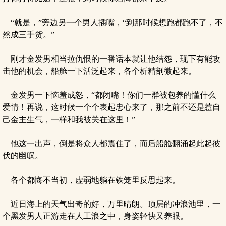
“就是，”旁边另一个男人插嘴，“到那时候想跑都跑不了，不
然成三手货。”
刚才金发男相当拉仇恨的一番话本就让他结怨，现下有能攻
击他的机会，船舱一下活泛起来，各个析精剖微起来。
金发男一下恼羞成怒，“都闭嘴！你们一群被包养的懂什么
爱情！再说，这时候一个个表起忠心来了，那之前不还是惹自
己金主生气，一样和我被关在这里！”
他这一出声，倒是将众人都震住了，而后船舱翻涌起此起彼
伏的幽叹。
各个都悔不当初，虚弱地躺在铁笼里反思起来。
近日海上的天气出奇的好，万里晴朗。顶层的冲浪池里，一
个黑发男人正游走在人工浪之中，身姿轻快又养眼。