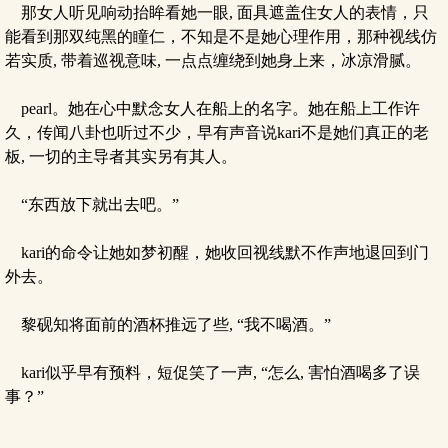
那女人听见响动抬眸看她一眼, 面具遮盖住女人的表情，只
能看到那双纯黑的瞳仁，不知是不是她心理作用，那种视线仿
若实质, 带着巡视意味, 一点点缠绕到她身上来，冰凉滑腻。
pearl。她在心中默念女人在船上的名字。她在船上工作许
久，传闻八卦也听过不少，早有声音说kari不是她们真正的老
板, 一切的主导者其实另有其人。
“东西放下就出去吧。”
kari的命令让她如梦初醒，她收回视线默不作声地退回到门
外去。
黎砚知将面前的酒杯推远了些, “我不喝酒。”
kari似乎早有预料，短促笑了一声, “怎么, 害怕酒喝多了误
事？”