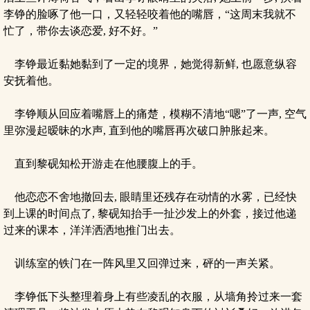
李铮的脸啄了他一口，又轻轻咬着他的嘴唇，“这周末我就不
忙了，带你去谈恋爱, 好不好。”
李铮最近黏她黏到了一定的境界，她觉得新鲜, 也愿意纵容
安抚着他。
李铮顺从回应着嘴唇上的痛楚，模糊不清地“嗯”了一声, 空气
里弥漫起暧昧的水声, 直到他的嘴唇再次破口肿胀起来。
直到黎砚知松开游走在他腰腹上的手。
他恋恋不舍地撤回去, 眼睛里还残存在动情的水雾，已经快
到上课的时间点了, 黎砚知抬手一扯沙发上的外套，接过他递
过来的课本，洋洋洒洒地推门出去。
训练室的铁门在一阵风里又回弹过来，砰的一声关紧。
李铮低下头整理着身上有些凌乱的衣服，从墙角拎过来一套