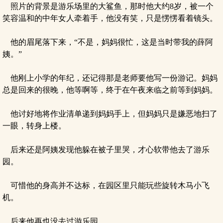
照片的背景是游乐场里的大鲨鱼，那时他大约8岁，被一个
笑容温和的中年女人牵着手，他没有笑，只是愣愣看着镜头。
他的眉尾落下来，“不是，妈妈很忙，这是当时带我的薛阿
姨。”
他刚上小学的年纪，还记得那是老师要他写一份游记。妈妈
总是回来的很晚，他等啊等，终于在午夜来临之前等到妈妈。
他讨好地将作业清单递到妈妈手上，但妈妈只是嫌恶地扫了
一眼，转身上楼。
后来还是阿姨发现他躲在被子里哭，才心软带他去了游乐
园。
可惜他的身高并不达标，在园区里只能玩些旋转木马小飞
机。
后来他再也没去过游乐园。