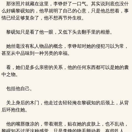
那张照片就藏在这里，李铮舒了一口气。其实说到底也没什
么好瞒黎砚知的，他早就明了自己的心意，只是他总想着，事
情已经足够复杂了，他不想再节外生枝。
黎砚知只是看了他一眼，又低下头去翻手里的相册。
她丝毫没有私人物品的概念，李铮却对她的侵犯习以为常，
甚至从中品味到一种另类的幸福。
看，她们是多么亲密的关系，他的任何东西都可以是她的囊
中之物。
包括他自己。
关上身后的木门，他走过去轻轻掩在黎砚知的后颈上，从背
后环抱住她。
他的嘴唇微凉的，带着潮意，贴在她的皮肤上，也不乱动，
黎砚知不讨厌这种感觉，只是李铮的睫毛颤动着，有些扎人，