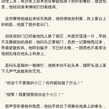
清理工具，将沙发上原本垫在黎砚知身下的衬衫叠好，放进包
里，他转回身来继续打扫着残局。
这些事情他做起来轻车熟路，很快便收拾利索，拎上窗台上
的钥匙，他拢了拢外套出门。
训练室的门已经被他找人换了锁芯，外面空荡荡一片，早就
不见黎砚知的身影，他闷头正要锁门，忽然一记重物甩过来，
带着簌簌疾风，他即刻躲开，可已经太晚，一团黑色不着章法
地胡乱锤在他头上和身上。
是闷头盖脸的一顿捶打，他根本抬不起头来，随即头顶上落
下几声气急败坏的咒骂。
“你这个不要脸的小三！你对砚知做了什么！”
“报警！我要报警抓你这个小三！”
那声音听着格外熟悉，他抬手抓住了挥舞在他身上的拳头，