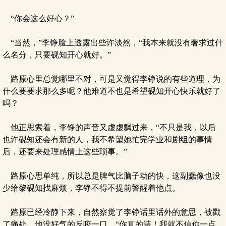
“你会这么好心？”
“当然，”李铮脸上透露出些许淡然，“我本来就没有奢求过什
么名分，只要砚知开心就好。”
路原心里总觉哪里不对，可是又觉得李铮说的有些道理，为
什么要要求那么多呢？他难道不也是希望砚知开心快乐就好了
吗？
他正思索着，李铮的声音又虚虚飘过来，“不只是我，以后
也许砚知还会有新的人，我不希望她忙完学业和剧组的事情
后，还要来处理感情上这些琐事。”
路原心思单纯，所以总是脾气比脑子动的快，这副蠢像也没
少给黎砚知找麻烦，李铮不得不提前警醒着他点。
路原已经冷静下来，自然察觉了李铮话里话外的意思，被戳
了痛处，他没好气的反咬一口，“你真的装！我就不信你一点