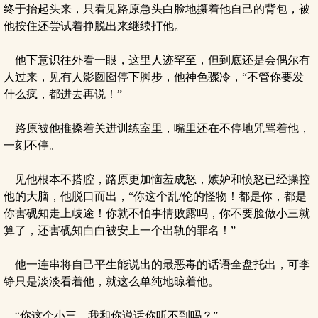
终于抬起头来，只看见路原急头白脸地攥着他自己的背包，被
他按住还尝试着挣脱出来继续打他。
他下意识往外看一眼，这里人迹罕至，但到底还是会偶尔有
人过来，见有人影囫囵停下脚步，他神色骤冷，“不管你要发
什么疯，都进去再说！”
路原被他推搡着关进训练室里，嘴里还在不停地咒骂着他，
一刻不停。
见他根本不搭腔，路原更加恼羞成怒，嫉妒和愤怒已经操控
他的大脑，他脱口而出，“你这个乱/伦的怪物！都是你，都是
你害砚知走上歧途！你就不怕事情败露吗，你不要脸做小三就
算了，还害砚知白白被安上一个出轨的罪名！”
他一连串将自己平生能说出的最恶毒的话语全盘托出，可李
铮只是淡淡看着他，就这么单纯地晾着他。
“你这个小三，我和你说话你听不到吗？”