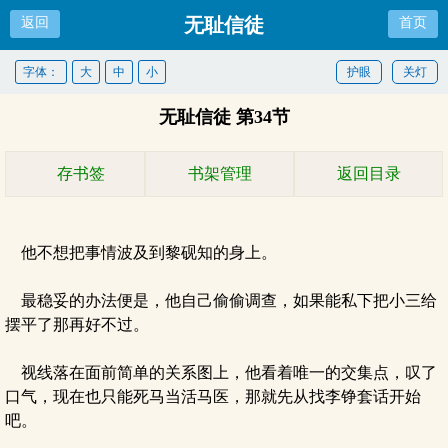
无耻信徒
返回
首页
字体：
大
中
小
护眼
关灯
无耻信徒 第34节
存书签
书架管理
返回目录
他不想把事情波及到黎砚知的身上。
最稳妥的办法便是，他自己偷偷调查，如果能私下把小三给
摆平了那再好不过。
视线落在面前简单的关系图上，他看着唯一的交集点，叹了
口气，现在也只能死马当活马医，那就先从找李铮套话开始
吧。