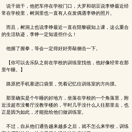
说干就干，他把车停在学校门口，大罗和胡豆说李铮最近经
常在学校里，树洞里也一直有人在发偶遇李铮的照片。
而且，树洞上也说李铮最近一直在陪黎砚知上课，这么重合
的生活轨迹，李铮一定知道些什么！
他握了握拳，等会一定得好好旁敲侧击一下。
【你可以去乐队之前在学校的训练室找他，他好像经常在那
里午睡。】
路原把手机塞进口袋里，凭着记忆往训练室的方向摸。
那里确实是个午睡的好地方，坐落在学校的一个角落里，附
近没超市没餐厅没教学楼的，平时几乎没什么人往那里去，也
正是因为如此，才能批给他们做训练室。
不过，自从他们通告越来越多之后，就不怎么来学校，训练