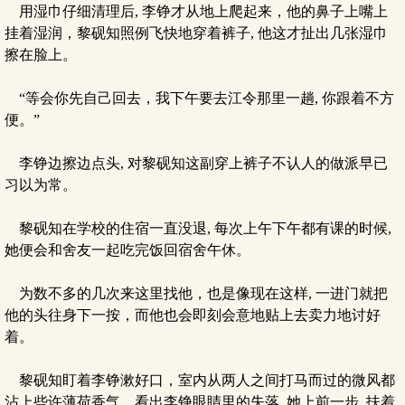
用湿巾仔细清理后, 李铮才从地上爬起来，他的鼻子上嘴上
挂着湿润，黎砚知照例飞快地穿着裤子, 他这才扯出几张湿巾
擦在脸上。
“等会你先自己回去，我下午要去江令那里一趟, 你跟着不方
便。”
李铮边擦边点头, 对黎砚知这副穿上裤子不认人的做派早已
习以为常。
黎砚知在学校的住宿一直没退, 每次上午下午都有课的时候,
她便会和舍友一起吃完饭回宿舍午休。
为数不多的几次来这里找他，也是像现在这样, 一进门就把
他的头往身下一按，而他也会即刻会意地贴上去卖力地讨好
着。
黎砚知盯着李铮漱好口，室内从两人之间打马而过的微风都
沾上些许薄荷香气，看出李铮眼睛里的失落, 她上前一步, 扶着