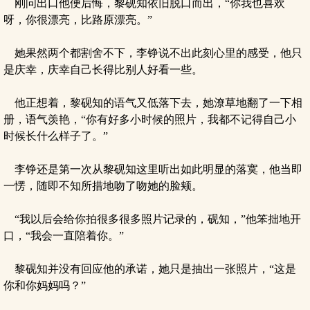
刚问出口他便后悔，黎砚知依旧脱口而出，“你我也喜欢
呀，你很漂亮，比路原漂亮。”
她果然两个都割舍不下，李铮说不出此刻心里的感受，他只
是庆幸，庆幸自己长得比别人好看一些。
他正想着，黎砚知的语气又低落下去，她潦草地翻了一下相
册，语气羡艳，“你有好多小时候的照片，我都不记得自己小
时候长什么样子了。”
李铮还是第一次从黎砚知这里听出如此明显的落寞，他当即
一愣，随即不知所措地吻了吻她的脸颊。
“我以后会给你拍很多很多照片记录的，砚知，”他笨拙地开
口，“我会一直陪着你。”
黎砚知并没有回应他的承诺，她只是抽出一张照片，“这是
你和你妈妈吗？”