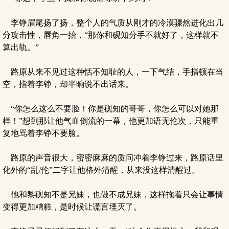
李铮眉尾扬了扬，整个人的气质从刚才的冷漠骤然进化出几
分攻击性，唇角一抬，“那你和砚知分手不就好了，这样就不
算出轨。”
路原从来不见过这种恬不知耻的人，一下气结，手指顿在当
空，指着李铮，却半晌说不出话来。
“你怎么这么不要脸！你是砚知的哥哥，你怎么可以对她那
样！”想到那让他气血倒流的一幕，他更加语无伦次，只能重
复地骂着李铮不要脸。
路原的声音很大，密密麻麻的质问冲着李铮过来，路原话里
化外的“乱/伦”二字让他格外清醒，从来没这样清醒过。
他和黎砚知不是兄妹，也做不成兄妹，这样拖着只会让事情
变得更加糟糕，是时候让谎言堙灭了。