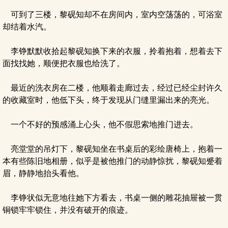
可到了三楼，黎砚知却不在房间内，室内空荡荡的，可浴室
却结着水汽。
李铮默默收拾起黎砚知换下来的衣服，拎着抱着，想着去下
面找找她，顺便把衣服也给洗了。
最近的洗衣房在二楼，他顺着走廊过去，经过已经尘封许久
的收藏室时，他低下头，终于发现从门缝里漏出来的亮光。
一个不好的预感涌上心头，他不假思索地推门进去。
亮堂堂的吊灯下，黎砚知坐在书桌后的彩绘唐椅上，抱着一
本有些陈旧地相册，似乎是被他推门的动静惊扰，黎砚知蹙着
眉，静静地抬头看他。
李铮状似无意地往她下方看去，书桌一侧的雕花抽屉被一贯
铜锁牢牢锁住，并没有破开的痕迹。