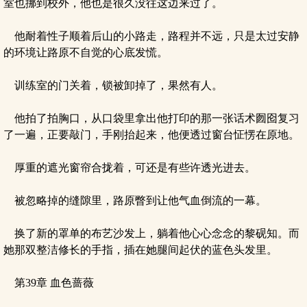
室也挪到校外，他也是很久没往这边来过了。
他耐着性子顺着后山的小路走，路程并不远，只是太过安静
的环境让路原不自觉的心底发慌。
训练室的门关着，锁被卸掉了，果然有人。
他拍了拍胸口，从口袋里拿出他打印的那一张话术囫囵复习
了一遍，正要敲门，手刚抬起来，他便透过窗台怔愣在原地。
厚重的遮光窗帘合拢着，可还是有些许透光进去。
被忽略掉的缝隙里，路原瞥到让他气血倒流的一幕。
换了新的罩单的布艺沙发上，躺着他心心念念的黎砚知。而
她那双整洁修长的手指，插在她腿间起伏的蓝色头发里。
第39章 血色蔷薇