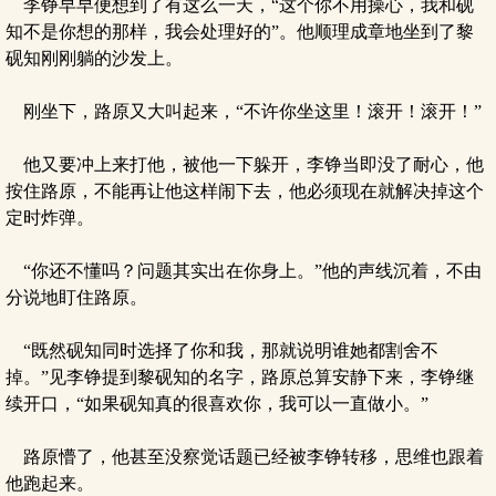
李铮早早便想到了有这么一天，“这个你不用操心，我和砚
知不是你想的那样，我会处理好的”。他顺理成章地坐到了黎
砚知刚刚躺的沙发上。
刚坐下，路原又大叫起来，“不许你坐这里！滚开！滚开！”
他又要冲上来打他，被他一下躲开，李铮当即没了耐心，他
按住路原，不能再让他这样闹下去，他必须现在就解决掉这个
定时炸弹。
“你还不懂吗？问题其实出在你身上。”他的声线沉着，不由
分说地盯住路原。
“既然砚知同时选择了你和我，那就说明谁她都割舍不
掉。”见李铮提到黎砚知的名字，路原总算安静下来，李铮继
续开口，“如果砚知真的很喜欢你，我可以一直做小。”
路原懵了，他甚至没察觉话题已经被李铮转移，思维也跟着
他跑起来。