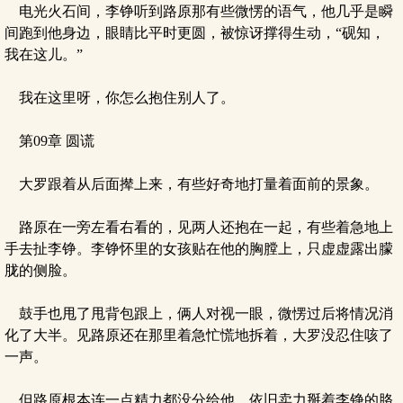
电光火石间，李铮听到路原那有些微愣的语气，他几乎是瞬
间跑到他身边，眼睛比平时更圆，被惊讶撑得生动，“砚知，
我在这儿。”
我在这里呀，你怎么抱住别人了。
第09章 圆谎
大罗跟着从后面撵上来，有些好奇地打量着面前的景象。
路原在一旁左看右看的，见两人还抱在一起，有些着急地上
手去扯李铮。李铮怀里的女孩贴在他的胸膛上，只虚虚露出朦
胧的侧脸。
鼓手也甩了甩背包跟上，俩人对视一眼，微愣过后将情况消
化了大半。见路原还在那里着急忙慌地拆着，大罗没忍住咳了
一声。
但路原根本连一点精力都没分给他，依旧卖力掰着李铮的胳