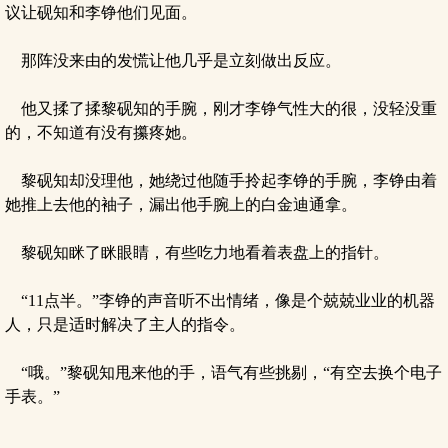
议让砚知和李铮他们见面。
那阵没来由的发慌让他几乎是立刻做出反应。
他又揉了揉黎砚知的手腕，刚才李铮气性大的很，没轻没重
的，不知道有没有攥疼她。
黎砚知却没理他，她绕过他随手拎起李铮的手腕，李铮由着
她推上去他的袖子，漏出他手腕上的白金迪通拿。
黎砚知眯了眯眼睛，有些吃力地看着表盘上的指针。
“11点半。”李铮的声音听不出情绪，像是个兢兢业业的机器
人，只是适时解决了主人的指令。
“哦。”黎砚知甩来他的手，语气有些挑剔，“有空去换个电子
手表。”