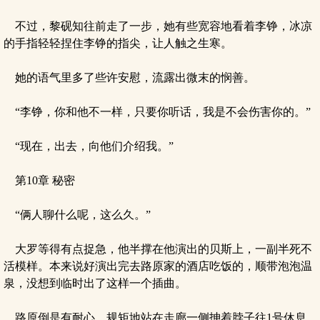
不过，黎砚知往前走了一步，她有些宽容地看着李铮，冰凉
的手指轻轻捏住李铮的指尖，让人触之生寒。
她的语气里多了些许安慰，流露出微末的悯善。
“李铮，你和他不一样，只要你听话，我是不会伤害你的。”
“现在，出去，向他们介绍我。”
第10章 秘密
“俩人聊什么呢，这么久。”
大罗等得有点捉急，他半撑在他演出的贝斯上，一副半死不
活模样。本来说好演出完去路原家的酒店吃饭的，顺带泡泡温
泉，没想到临时出了这样一个插曲。
路原倒是有耐心，规矩地站在走廊一侧抻着脖子往1号休息