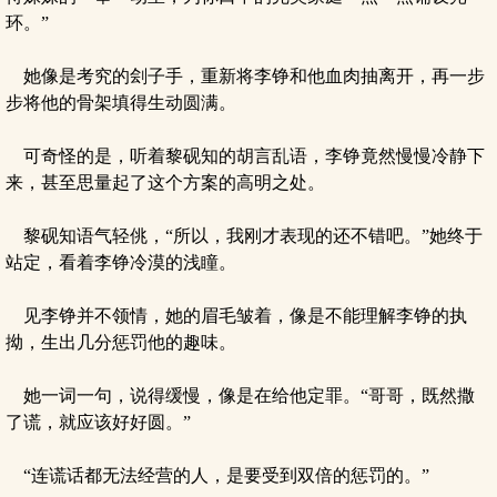
环。”
她像是考究的刽子手，重新将李铮和他血肉抽离开，再一步
步将他的骨架填得生动圆满。
可奇怪的是，听着黎砚知的胡言乱语，李铮竟然慢慢冷静下
来，甚至思量起了这个方案的高明之处。
黎砚知语气轻佻，“所以，我刚才表现的还不错吧。”她终于
站定，看着李铮冷漠的浅瞳。
见李铮并不领情，她的眉毛皱着，像是不能理解李铮的执
拗，生出几分惩罚他的趣味。
她一词一句，说得缓慢，像是在给他定罪。“哥哥，既然撒
了谎，就应该好好圆。”
“连谎话都无法经营的人，是要受到双倍的惩罚的。”