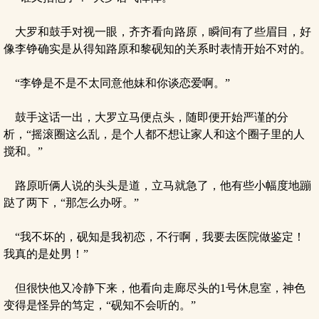
大罗和鼓手对视一眼，齐齐看向路原，瞬间有了些眉目，好
像李铮确实是从得知路原和黎砚知的关系时表情开始不对的。
“李铮是不是不太同意他妹和你谈恋爱啊。”
鼓手这话一出，大罗立马便点头，随即便开始严谨的分
析，“摇滚圈这么乱，是个人都不想让家人和这个圈子里的人
搅和。”
路原听俩人说的头头是道，立马就急了，他有些小幅度地蹦
跶了两下，“那怎么办呀。”
“我不坏的，砚知是我初恋，不行啊，我要去医院做鉴定！
我真的是处男！”
但很快他又冷静下来，他看向走廊尽头的1号休息室，神色
变得是怪异的笃定，“砚知不会听的。”