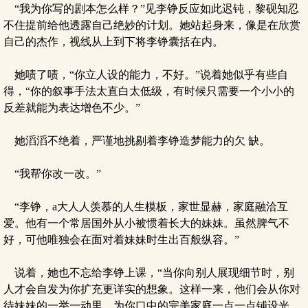
“我为你写的剧本怎么样？”见李铮反应如此迟钝，黎砚知忍
不住提前给他透露自己绝妙的计划。她站起身来，像是在欣赏
自己的杰作，视线从上到下将李铮囊括在内。
她啧了啧，“你立人设的能力，不好。”说着她似乎有些自
得，“你的叙事手法太直白太低级，有时候只需要一个小小的
反差就能为表达增色不少。”
她滔滔不绝着，严谨地挑剔着李铮造梦能力的欠 缺。
“我帮你改一改。”
“李铮，a大人人羡慕的人生模板，家世显赫，家庭融洽互
爱。他有一个常居国外从小被惯着长大的妹妹。虽然脾气不
好，可他唯独会在面对着妹妹时生出百般纵容。”
说着，她也不忘给李铮上课，“当你向别人展现细节时，别
人才会自发为你扩充更详实的想象。这样一来，他们会从你对
待妹妹的一举一动里，为你口中的完美家庭一点一点铺设光