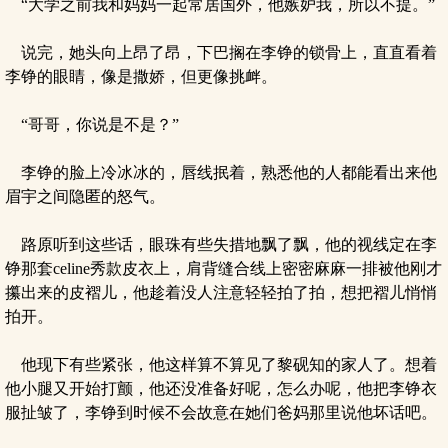
“大学之前我和妈妈一起常居国外，他嫉妒我，所以不提。”
说完，她头向上昂了昂，下巴搁在李铮的锁骨上，直直看着
李铮的眼睛，像是撒娇，但更像挑衅。
“哥哥，你说是不是？”
李铮的脸上冷冰冰的，唇线抿着，熟悉他的人都能看出来他
眉宇之间隐匿的怒气。
路原听到这些话，眼珠有些失措地飘了飘，他的视线定在李
铮那套celine秀款皮衣上，肩背缝合线上密密麻麻一排被他刚才
攥出来的皮褶儿，他趁着没人注意轻轻拍了拍，想把褶儿悄悄
拍开。
他现下有些紧张，他这样算不算见了黎砚知的家人了。想着
他小腿又开始打颤，他还没准备好呢，怎么办呢，他把李铮衣
服扯皱了，李铮到时候不会故意在她们爸妈那里说他坏话吧。