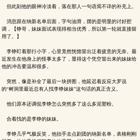
但此刻他的眼神冷淡着，落在那人一句语焉不详的补充上。
消息跟在纳新名单后面，字句油滑，摆的是明显的讨好腔
调，【铮哥，妹妹面试表现得相当优秀，所以第一轮就直接留
用了。】
李铮盯着那行小字，心里竟然恍惚冒出泛着疲意的无奈。最
近发生在他身上的怪事太多了，显得这个凭空冒出来的妹妹给
他的冲击要温和很多。
突然，像是补全了最后一块拼图，他延迟着反应大罗说
的“树洞里最近总有人找李铮妹妹”这句话的真正含义。
他们原本还调侃李铮怎么突然多了这么多泥塑粉。
合着找的是李铮的妹妹。
李铮几乎气极反笑，他抬手去点剧团的纳新名单，表格刚刚