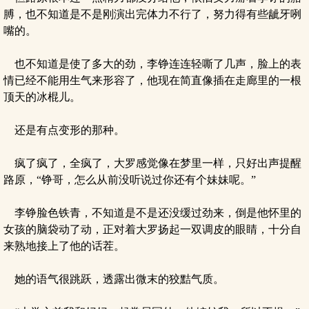
膊，也不知道是不是刚演出完体力不行了，努力得有些龇牙咧
嘴的。
也不知道是使了多大的劲，李铮连连轻嘶了几声，脸上的表
情已经不能用生气来形容了，他现在简直像插在走廊里的一根
顶天的冰棍儿。
还是有点变形的那种。
疯了疯了，全疯了，大罗感觉像在梦里一样，只好出声提醒
路原，“铮哥，怎么从前没听说过你还有个妹妹呢。”
李铮脸色铁青，不知道是不是还没缓过劲来，倒是他怀里的
女孩的脑袋动了动，正对着大罗扬起一双调皮的眼睛，十分自
来熟地接上了他的话茬。
她的语气很跳跃，透露出微末的狡黠气质。