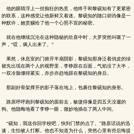
他的眼睛浮上一丝痴狂的热意，他终于和黎砚知有了更紧密
的联系，这种感觉让他新鲜又着迷。黎砚知的随口胡诌像是一
种默许，她赏赐给了他一个心照不宣的秘密。
就在他继续沉沦在这种隐秘的欣喜中时，大罗突然叫嚷了一
声，“哎，俩人出来了。”
果然，休息室的门掀开半扇阴影，黎砚知那身泛着俏皮的绿
裙先出现在两个人的视野里，李铮跟在后面，气焰没了大半，
一双冷脸绷得紧实，亦步亦趋地跟在黎砚知的身后。
那副好骨架撑开的影子落在地上，包裹住黎砚知的身形。
路原呼呼跑到黎砚知的面前去，敏捷得像是四五天没遛的
狗。他隐晦地看了李铮一眼，微妙地插在了两人中间。
“砚知，我送你回学校吧，快到门禁的点了。”路原话说的迅
速，生怕被人打断。他也不知道为什么，突然心里有些后悔提