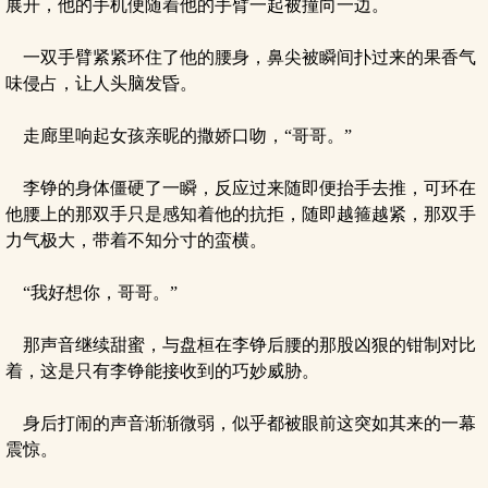
展开，他的手机便随着他的手臂一起被撞向一边。
一双手臂紧紧环住了他的腰身，鼻尖被瞬间扑过来的果香气
味侵占，让人头脑发昏。
走廊里响起女孩亲昵的撒娇口吻，“哥哥。”
李铮的身体僵硬了一瞬，反应过来随即便抬手去推，可环在
他腰上的那双手只是感知着他的抗拒，随即越箍越紧，那双手
力气极大，带着不知分寸的蛮横。
“我好想你，哥哥。”
那声音继续甜蜜，与盘桓在李铮后腰的那股凶狠的钳制对比
着，这是只有李铮能接收到的巧妙威胁。
身后打闹的声音渐渐微弱，似乎都被眼前这突如其来的一幕
震惊。