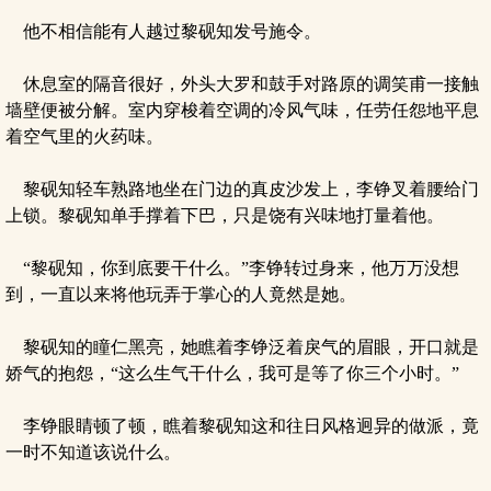
他不相信能有人越过黎砚知发号施令。
休息室的隔音很好，外头大罗和鼓手对路原的调笑甫一接触
墙壁便被分解。室内穿梭着空调的冷风气味，任劳任怨地平息
着空气里的火药味。
黎砚知轻车熟路地坐在门边的真皮沙发上，李铮叉着腰给门
上锁。黎砚知单手撑着下巴，只是饶有兴味地打量着他。
“黎砚知，你到底要干什么。”李铮转过身来，他万万没想
到，一直以来将他玩弄于掌心的人竟然是她。
黎砚知的瞳仁黑亮，她瞧着李铮泛着戾气的眉眼，开口就是
娇气的抱怨，“这么生气干什么，我可是等了你三个小时。”
李铮眼睛顿了顿，瞧着黎砚知这和往日风格迥异的做派，竟
一时不知道该说什么。