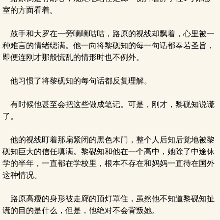
室的方面看着。
鼓手和大罗在一旁嘀嘀咕咕，路原的视线却飘着，心里被一
种难言的情绪绕满。他一向将黎砚知的每一句话都奉若圣旨，
即便连刚才那般慌乱的情形时也不例外。
他习惯了将黎砚知的每句话都反复理解。
有时候他甚至会把这些做成笔记。可是，刚才，黎砚知说谎
了。
他的视线盯着那扇紧闭的黑色木门，整个人后知后觉地被黎
砚知巨大的信任填满。黎砚知和他在一个高中，她除了中途休
学的半年，一直都在学校里，根本不存在和妈妈一直待在国外
这种情况。
路原高瘦的身形被走廊的顶灯罩住，虽然他不知道黎砚知扯
谎的目的是什么，但是，他绝对不会背叛她。