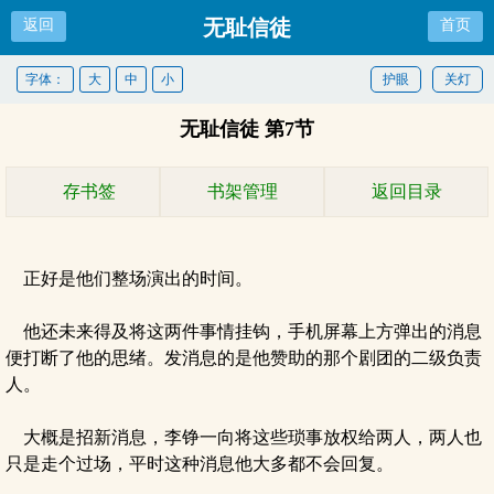
无耻信徒
返回
首页
字体：
大
中
小
护眼
关灯
无耻信徒 第7节
存书签
书架管理
返回目录
正好是他们整场演出的时间。
他还未来得及将这两件事情挂钩，手机屏幕上方弹出的消息
便打断了他的思绪。发消息的是他赞助的那个剧团的二级负责
人。
大概是招新消息，李铮一向将这些琐事放权给两人，两人也
只是走个过场，平时这种消息他大多都不会回复。