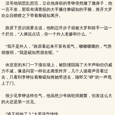
没等他胡思乱想完，立在他身前的李铮突然撤了撤身子，他
一言不发，那双布满青筋的大手攥住黎砚知的手腕，推开大罗
在众目睽睽之下带着黎砚知离开。
路原下意识就要去追，他刚迈开步子就被大罗和鼓手一边一
个拦住，“人俩说点话，你一个外人老掺和什么。”
“我不是外人，”路原看起来不算有底气，嘟嘟囔囔的，气势
很微弱，“我是砚知男朋友呢。”
休息室的木门一下撞在墙上，被防撞阻隔了大半声响但仍威
力不减，像道闷雷一样在走廊里炸开，几个人循着声音看过
去，只看到李铮扯着黎砚知将她带进去，随即又“砰”的一声甩
上了门。
很少见李铮这样生气，他虽然少爷病犯得频繁，但发这么大
的火还是第一次见。
“谁又招他了？”大罗语气悻悻。