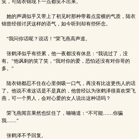
笑，可陆衣锦现下一点都笑不出来。
她的声调似乎又带上了初见时那种带着点蛮横的气质，陆衣
锦曾经很讨厌这样的语气，如今听到却有些怀念。
“我问你话呢？说话！”荣飞燕高声道。
张鹤泽似乎有些累，他一夜都没有休息：“我说过了，没
有。”他讽刺的笑了笑，“我对你的爱，恐怕还没有对你哥的
多。”
陆衣锦都忍不住在心里倒吸一口气，再没有比这更伤人的话
了。他说不准这话是不是真的，他曾经以为张鹤泽很喜欢荣飞
燕，可一个男人，会对心爱的女人说出这种话吗？
荣飞燕闻言果然也怔住了，喃喃道：“不可能……你骗
我……”
张鹤泽不予回复。