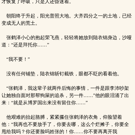
才恢复了呼吸，只是人还昏迷着。
朝阳终于升起，阳光普照大地。大齐四分之一的土地，已经
变成无人的荒土。
张鹤泽小心的抱起荣飞燕，轻轻将她放到陆衣锦身边，沙哑
道：“还是拜托你……”
“我不要！”
没有任何铺垫，陆衣锦斩钉截铁，眼都不眨的看着他。
“张鹤泽，我这辈子就两件后悔的事情，一件是跟李沛吵架
让她独自面对那帮狗屎的追杀，另一件……”他的眼泪涌了出
来：“就是从博罗国出来没有留住你……”
他艰难的抬起胳膊，紧紧攥住张鹤泽的衣角，仰脸望着
他：“我再也不要放手了，你要去哪，这么个烂摊子，你要全
甩给我吗？你还要脸吗姓张的！你……你不要再离开我