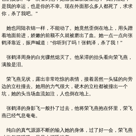
是我的幸运，也是你的不幸。现在外面那么多人都死了，求求
你，杀了我吧。”
她也同陆衣锦一样，不能动了。她竟然歪倒在地上，用头蹭
着地面前进，娇嫩的前额不久就被磨出了血。她一点一点向张
鹤泽靠近，振声喊道：“你听到了吗！张鹤泽，杀了我！”
张鹤泽周身的白光骤然熄灭了。他呆滞的抬头看向荣飞燕，
满脸是泪。
荣飞燕见状，露出非常吃惊的表情，接着居然一头猛的向旁
边的立柱撞去。她用的力气很大，硬木的立柱都被撞出一个
坑，她的头当场血流如注，人也倒在地上。
张鹤泽的身影飞一般扑了过去，他将荣飞燕抱在怀里，荣飞
燕已经气息奄奄。
纯白的真气源源不断的输入她的身体，过了好一会，荣飞燕