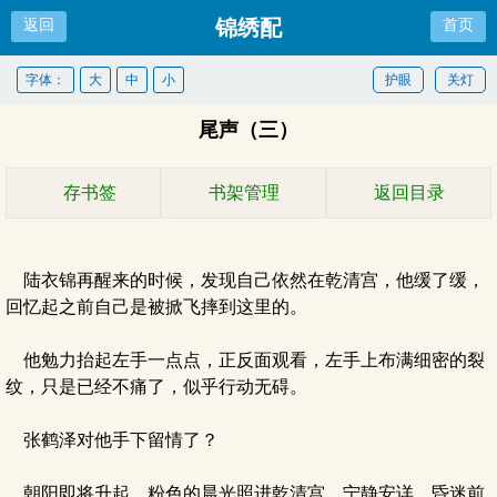
锦绣配
返回
首页
字体：
大
中
小
护眼
关灯
尾声（三）
存书签
书架管理
返回目录
陆衣锦再醒来的时候，发现自己依然在乾清宫，他缓了缓，
回忆起之前自己是被掀飞摔到这里的。
他勉力抬起左手一点点，正反面观看，左手上布满细密的裂
纹，只是已经不痛了，似乎行动无碍。
张鹤泽对他手下留情了？
朝阳即将升起，粉色的晨光照进乾清宫，宁静安详。昏迷前