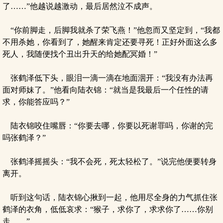
了……”他越说越激动，最后居然泣不成声。
“你前脚走，后脚我就杀了荣飞燕！”他忽而又坚定到，“我都
不用杀她，你看到了，她醒来肯定还要寻死！正好外面这么多
死人，我随便找个丑出升天的给她配冥婚！”
张鹤泽低下头，眼泪一滴一滴在地面洇开：“我没有办法再
面对师妹了。”他看向陆衣锦：“就当是我最后一个任性的请
求，你能答应吗？”
陆衣锦咬住嘴唇：“你要去哪，你要以死谢罪吗，你谢的完
吗张鹤泽？”
张鹤泽摇摇头：“我不会死，死太轻松了。”说完他便要转身
离开。
听到这句话，陆衣锦心揪到一起，他用尽全身的力气抓住张
鹤泽的衣角，低低哀求：“猴子，求你了，求求你了……你别
走……”