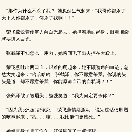
“那你为什么不杀了我？”她忽然生气起来：“我哥你都杀了，
天下人你都杀了，你杀了我啊！！”
荣飞燕说着便努力向白光爬去，她撑着地面起身，眼看脑袋
就要进入白光。
张鹤泽不知怎么一用力，她瞬间飞了出去摔在大殿上。
荣飞燕吐出两口血，艰难的爬起来，她不顾嘴角的血迹，忽
然大笑起来：“哈哈哈哈，张鹤泽，你不愿意杀我。你说的头
头是道，却不愿意杀我，你能原谅自己的自私吗？！”
张鹤泽皱了皱眉头，勉强笑道：“我为何定要杀你？”
“因为我比他们都该死！”荣飞燕情绪激动，说完这话便剧烈
的咳嗽起来，“我……咳……我比他们更该死。”
她坐直身子喘了许久，好像恢复了一点理智。