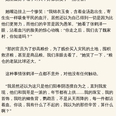
她嘴边挂上一个惨笑：“我锦衣玉食，含着金汤匙出生，寄
生虫一样吸食平民的血汗。居然还以为自己得到一切是因为比
他们更努力，而他们的辛苦是因为愚笨。”她看了张鹤泽一
眼，沾着血污的脸美的惊心动魄：“你走之后，我们去了魏家
村，你知道吗？”
“那的官员为了炒高粮价，为了贱价买入灾民的土地，囤积
救济粮，甚至是商品粮。我们亲眼去看了。”她笑了一下，“粮
仓的老鼠比球还大。”
这种事情张鹤泽一点都不意外，对他没有任何触动。
“我居然还以为这只是他们阳奉阴违擅自为之，直到我发
现，他们和我哥是一派的，年节都有上供……我的珠宝，我的
首饰，我吃的鲫鱼背，鹦鹉舌，不是从天而降的，每一件都沾
着血。你说，我有什么了不起的，我以为的那些辛苦，算什么
啊？”