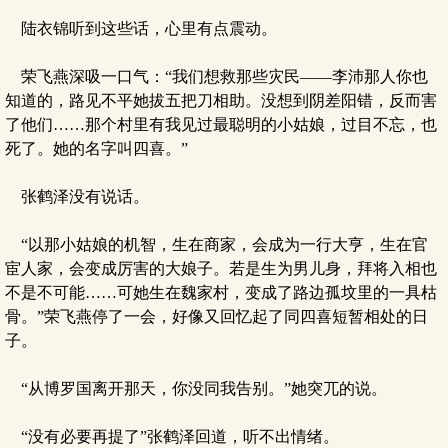
陆衣锦听到这些话，心里有点震动。
荣飞燕深吸一口气：“我们想救那些灾民——李沛那人你也
知道的，路见不平她拔五把刀相助。没想到阴差阳错，反而害
了他们……那个村里有我见过最聪明的小姑娘，过目不忘，也
死了。她的名字叫四喜。”
张鹤泽没有说话。
“以那小姑娘的机智，生在商家，会成为一行大亨，生在官
宦人家，会变成厉害的大娘子。若是生为男儿身，拜将入相也
不是不可能……可她生在魏家村，变成了路边孤坟里的一具枯
骨。”荣飞燕停了一会，好像又回忆起了同四喜短暂相处的日
子。
“从博罗国离开那天，你没同我告别。”她突兀的说。
“没有必要再提了”张鹤泽回道，听不出情绪。