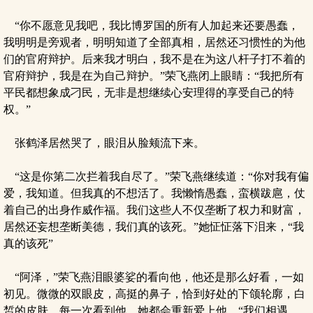
“你不愿意见我吧，我比博罗国的所有人加起来还要愚蠢，
我明明是旁观者，明明知道了全部真相，居然还习惯性的为他
们的官府辩护。后来我才明白，我不是在为这八杆子打不着的
官府辩护，我是在为自己辩护。”荣飞燕闭上眼睛：“我把所有
平民都想象成刁民，无非是想继续心安理得的享受自己的特
权。”
张鹤泽居然哭了，眼泪从脸颊流下来。
“这是你第二次拦着我自尽了。”荣飞燕继续道：“你对我有偏
爱，我知道。但我真的不想活了。我懒惰愚蠢，蛮横跋扈，仗
着自己的出身作威作福。我们这些人不仅垄断了权力和财富，
居然还妄想垄断美德，我们真的该死。”她怔怔落下泪来，“我
真的该死”
“阿泽，”荣飞燕泪眼婆娑的看向他，他还是那么好看，一如
初见。微微的双眼皮，高挺的鼻子，恰到好处的下颌轮廓，白
皙的皮肤。每一次看到他，她都会重新爱上他，“我们相遇，