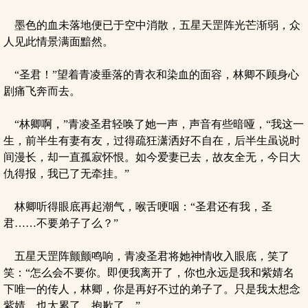
墨色的血未落地便已于空中消散，五星天罡阵光芒渐弱，众
人见此情景满面黯然。
“圣君！”望着青凌垂落的青衣和染血的面容，林卿不顾身心
剧痛飞奔而去。
“林卿啊，”青凌圣君轻唤了她一声，声音有些暗哑，“我这一
生，前半生有妻有友，过得疏狂潇洒好不自在，后半生虽说时
间漫长，却一直孤寂怀恨。如今爱妻已去，故友全无，今日大
仇得报，我已了无牵挂。”
林卿听得眼底再起潮气，喉舌哽咽：“圣君还有我，圣
君……不要弟子了么？”
五星天罡阵颤颤鸣响，青凌圣君将她神情收入眼底，笑了
笑：“怎么会不要你。即便我离开了，你也永远是我和紫婧名
下唯一的传人，林卿，你是再好不过的弟子了。只是我太想念
紫婧，也太累了，抱歉了。”