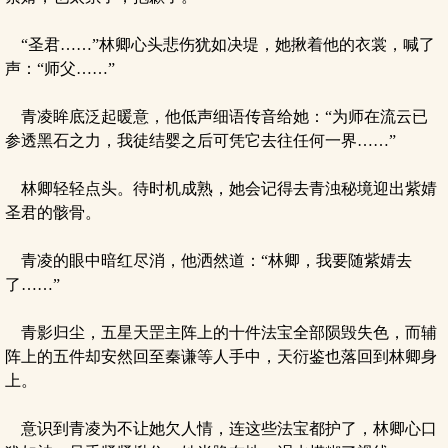
“圣君……”林卿心头悲伤犹如决堤，她揪着他的衣裳，喊了
声：“师父……”
青凌眸底泛起暖意，他低声细语传音给她：“为师在流云已
参透黑石之力，我徒结婴之后可凭它去往任何一界……”
林卿轻轻点头。待时机成熟，她会记得去青浊秘境迎出紫婧
圣君的骸骨。
青凌的眼中暗红尽消，他洒然道：“林卿，我要随紫婧去
了……”
青影归尘，五星天罡主阵上的十件法宝全部陨毁失色，而辅
阵上的五件却安然回至秦谦等人手中，天衍鉴也落回到林卿身
上。
意识到青凌为不让她欠人情，连这些法宝都护了，林卿心口