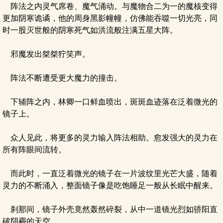
阵法之内灵气席卷、魔气涌动。与魔物合二为一的魔核变得
更加阴寒诡谲，他的周身黑影幢幢，仿佛能吞噬一切光亮，同
时一股灭世般的阴寒死气如洪流般注满五星大阵。
邪魔发出桀桀狞笑声。
阵法不断遭受更大魔力的撞击。
下辅阵之内，林卿一口鲜血喷出，斑斑血迹落在泛着微光的
镜子上。
众人见此，将更多的灵力输入阵法相助。愈发强大的灵力在
所有阵眼间流转。
而此时，一直泛着微光的镜子在一片波纹里光芒大盛，随着
灵力的不断涌入，整面镜子像是吃饱睡足一般从长眠中醒来。
刹那间，镜子外壳竟然轰然碎裂，从中一道镜光烈如骄阳直
破阴霾的天空。