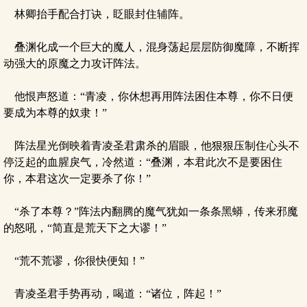
林卿抬手配合打诀，眨眼封住辅阵。
叠渊化成一个巨大的魔人，混身荡起层层防御魔障，不断挥
动强大的原魔之力攻讦阵法。
他恨声怒道：“青凌，你休想再用阵法困住本尊，你不日便
要成为本尊的奴隶！”
阵法星光倒映着青凌圣君肃杀的眉眼，他狠狠压制住心头不
停泛起的血腥戾气，冷然道：“叠渊，本君此次不是要困住
你，本君这次一定要杀了你！”
“杀了本尊？”阵法内翻腾的魔气犹如一条条黑蟒，传来邪魔
的怒吼，“简直是荒天下之大谬！”
“荒不荒谬，你很快便知！”
青凌圣君手势再动，喝道：“诸位，阵起！”