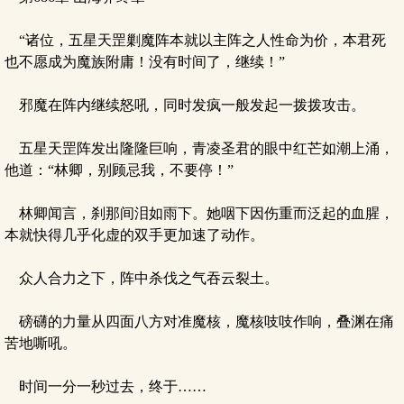
“诸位，五星天罡剿魔阵本就以主阵之人性命为价，本君死
也不愿成为魔族附庸！没有时间了，继续！”
邪魔在阵内继续怒吼，同时发疯一般发起一拨拨攻击。
五星天罡阵发出隆隆巨响，青凌圣君的眼中红芒如潮上涌，
他道：“林卿，别顾忌我，不要停！”
林卿闻言，刹那间泪如雨下。她咽下因伤重而泛起的血腥，
本就快得几乎化虚的双手更加速了动作。
众人合力之下，阵中杀伐之气吞云裂土。
磅礴的力量从四面八方对准魔核，魔核吱吱作响，叠渊在痛
苦地嘶吼。
时间一分一秒过去，终于……