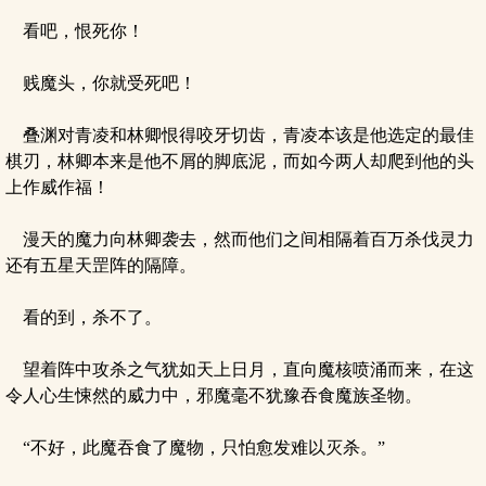
看吧，恨死你！
贱魔头，你就受死吧！
叠渊对青凌和林卿恨得咬牙切齿，青凌本该是他选定的最佳
棋刃，林卿本来是他不屑的脚底泥，而如今两人却爬到他的头
上作威作福！
漫天的魔力向林卿袭去，然而他们之间相隔着百万杀伐灵力
还有五星天罡阵的隔障。
看的到，杀不了。
望着阵中攻杀之气犹如天上日月，直向魔核喷涌而来，在这
令人心生悚然的威力中，邪魔毫不犹豫吞食魔族圣物。
“不好，此魔吞食了魔物，只怕愈发难以灭杀。”