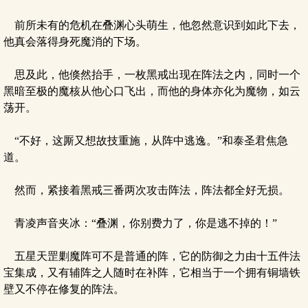
前所未有的危机在叠渊心头萌生，他忽然意识到如此下去，
他真会落得身死魔消的下场。
思及此，他倏然抬手，一枚黑戒出现在阵法之内，同时一个
黑暗至极的魔核从他心口飞出，而他的身体亦化为魔物，如云
荡开。
“不好，这厮又想故技重施，从阵中逃逸。”和泰圣君焦急
道。
然而，紧接着黑戒三番两次攻击阵法，阵法都全好无损。
青凌声音夹冰：“叠渊，你别费力了，你是逃不掉的！”
五星天罡剿魔阵可不是普通的阵，它的防御之力由十五件法
宝集成，又有辅阵之人随时在补阵，它相当于一个拥有铜墙铁
壁又不停在修复的阵法。