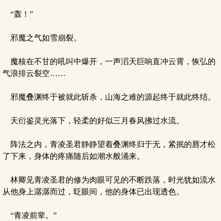
“轰！”
邪魔之气如雪崩裂。
魔核在不甘的吼叫中爆开，一声滔天巨响直冲云霄，恢弘的
气浪排云裂空……
邪魔叠渊终于被就此斩杀，山海之难的源起终于就此终结。
天衍鉴灵光落下，轻柔的好似三月春风拂过水流。
阵法之内，青凌圣君静静望着叠渊终归于无，紧抿的唇才松
了下来，身体的疼痛随后如潮水般涌来。
林卿见青凌圣君的修为肉眼可见的不断跌落，时光犹如流水
从他身上潺潺而过，眨眼间，他的身体已出现透色。
“青凌前辈。”