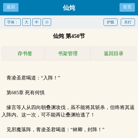
仙炖
返回
首页
字体：
大
中
小
护眼
关灯
仙炖 第450节
存书签
书架管理
返回目录
青凌圣君喝道：“入阵！”
第685章 死有何惧
缘言等人从四向朝叠渊攻伐，虽不能将其斩杀，但终将其逼
入阵内。这一次，可不能再让叠渊给逃了！
见邪魔落阵，青凌圣君喝道：“林卿，封阵！”