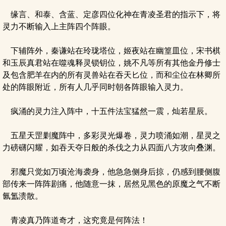
缘言、和泰、含蓝、定彦四位化神在青凌圣君的指示下，将
灵力不断输入上主阵四个阵眼。
下辅阵外，秦谦站在玲珑塔位，姬夜站在幽篁皿位，宋书棋
和玉辰真君站在噬魂释灵锁钥位，姚不凡等所有其他金丹修士
及包含肥羊在内的所有灵兽站在吞天匕位，而和尘位在林卿所
处的阵眼附近，所有人几乎同时朝各阵眼输入灵力。
疯涌的灵力注入阵中，十五件法宝猛然一震，灿若星辰。
五星天罡剿魔阵中，多彩灵光爆卷，灵力喷涌如潮，星灵之
力磅礴闪耀，如吞天夺日般的杀伐之力从四面八方攻向叠渊。
邪魔只觉如万顷沧海袭身，他急急侧身后掠，仍感到腰侧腹
部传来一阵阵剧痛，他随意一抹，居然见黑色的原魔之气不断
氤氲溃散。
青凌真乃阵道奇才，这究竟是何阵法！