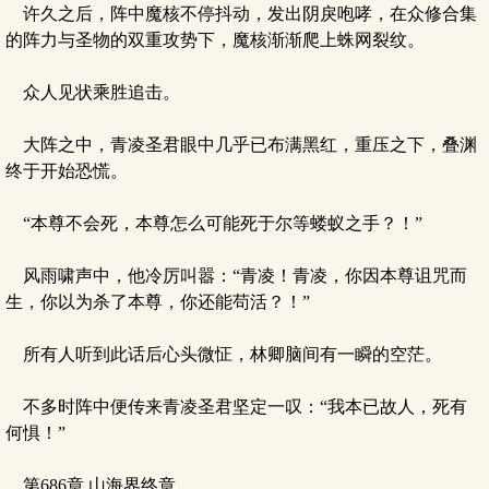
许久之后，阵中魔核不停抖动，发出阴戾咆哮，在众修合集
的阵力与圣物的双重攻势下，魔核渐渐爬上蛛网裂纹。
众人见状乘胜追击。
大阵之中，青凌圣君眼中几乎已布满黑红，重压之下，叠渊
终于开始恐慌。
“本尊不会死，本尊怎么可能死于尔等蝼蚁之手？！”
风雨啸声中，他冷厉叫嚣：“青凌！青凌，你因本尊诅咒而
生，你以为杀了本尊，你还能苟活？！”
所有人听到此话后心头微怔，林卿脑间有一瞬的空茫。
不多时阵中便传来青凌圣君坚定一叹：“我本已故人，死有
何惧！”
第686章 山海界终章