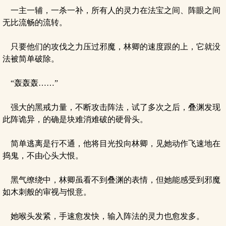
一主一辅，一杀一补，所有人的灵力在法宝之间、阵眼之间
无比流畅的流转。
只要他们的攻伐之力压过邪魔，林卿的速度跟的上，它就没
法被简单破除。
“轰轰轰……”
强大的黑戒力量，不断攻击阵法，试了多次之后，叠渊发现
此阵诡异，的确是块难消难破的硬骨头。
简单逃离是行不通，他将目光投向林卿，见她动作飞速地在
捣鬼，不由心头大恨。
黑气缭绕中，林卿虽看不到叠渊的表情，但她能感受到邪魔
如木刺般的审视与恨意。
她喉头发紧，手速愈发快，输入阵法的灵力也愈发多。