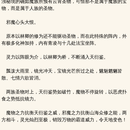
浊秘境的确如魔族所预有云霄圣物，可惜那不是属于魔族的宝
物，而是属于人族的圣物。
邪魔心头大恨。
原本以林卿的修为还不能驱动圣物，而在此特殊的阵内，外
有极多化神加持，内有青凌与十几处法宝坐阵。
灵力以阵眼为介，以林卿为桥，不断涌入天衍鉴。
瓢泼大雨里，镜光冲天，宝镜光芒所过之处，魑魅魍魉皆
散、七情六欲皆消。
两族圣物对上，天衍鉴势如破竹，魔物不停旋转，以恶虎扑
食之势抵抗镜力。
魔物之力抗衡天衍鉴之威，邪魔之力抗衡山海众修之能，两
方相斗，灵光灿烈至极，销毁万物的霸道威力，令天地变色！