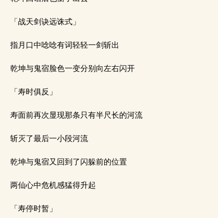
「战天剑诀远诛式」
指月口中唸唸有词轻轻一剑斩出
乾坤与鬼宿脸色一变分别向左右闪开
「寿时俱反」
寿面前再次显现那条只有半尺长的河流
斩灭了最后一小段河流
乾坤与鬼宿又回到了闪躲前的位置
两仙心中危机感猛得升起
「寿停时暂」