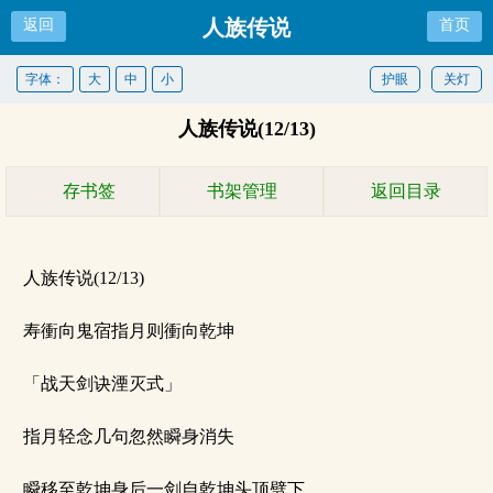
人族传说
返回
首页
字体：
大
中
小
护眼
关灯
人族传说(12/13)
存书签
书架管理
返回目录
人族传说(12/13)
寿衝向鬼宿指月则衝向乾坤
「战天剑诀湮灭式」
指月轻念几句忽然瞬身消失
瞬移至乾坤身后一剑自乾坤头顶劈下