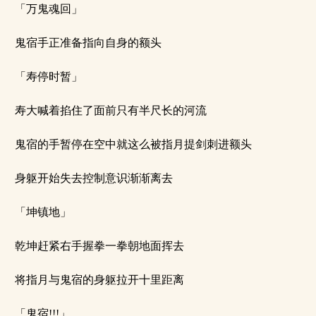
「万鬼魂回」
鬼宿手正准备指向自身的额头
「寿停时暂」
寿大喊着掐住了面前只有半尺长的河流
鬼宿的手暂停在空中就这么被指月提剑刺进额头
身躯开始失去控制意识渐渐离去
「坤镇地」
乾坤赶紧右手握拳一拳朝地面挥去
将指月与鬼宿的身躯拉开十里距离
「鬼宿!!!」