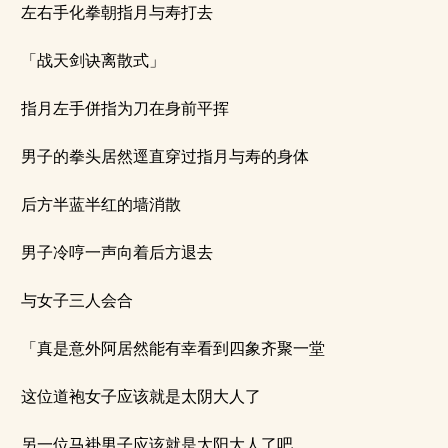
左右手化拳朝指月与寿打去
「战天剑诀离散式」
指月左手併指为刀在身前平挥
男子的拳头居然逕直穿过指月与寿的身体
后方半蓝半红的墙消散
男子冷哼一声向着后方退去
与女子三人会合
「真是意外阿居然能有幸看到四象齐聚一堂
这位道袍女子应该就是太阴大人了
另一位马褂男子应该就是太阳大人了吧