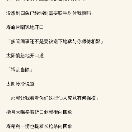
没想到四象已经弱到需要联手对付我俩吗」
寿略带嘲讽地开口
「多管间事还不是要被送下地狱与你师傅相聚」
太阳愤怒地开口道
「祸乱当除」
太阴冷冷说道
「那就让我看看你们这些仙人究竟有何强横」
指月大喝举着斩日剑就衝向四象
寿稍稍一愣也提着长枪杀向四象