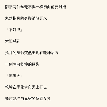
阴阳两仙丝毫不惧一样衝向前要对招
忽然指月的身影消散开来
「不好!!!」
太阳喊到
指月的身影突然出现在乾坤后方
一剑刺向乾坤的额头
「乾破天」
乾坤左手化掌向天上打去
顿时乾坤与鬼宿的位置互换