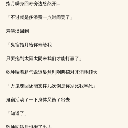
指月瞬身回寿旁边悠然开口
「不过就是多浪费一点时间罢了」
寿淡淡回到
「鬼宿指月给你寿给我
只要拖到太阳太阴来我们才能打赢了」
乾坤喘着粗气说道显然刚刚两招对其消耗颇大
「万鬼魂回还能支撑几次倒是你别比我早死」
鬼宿活动了一下身体又衝了出去
「知道了」
乾坤回话后也衝了出去