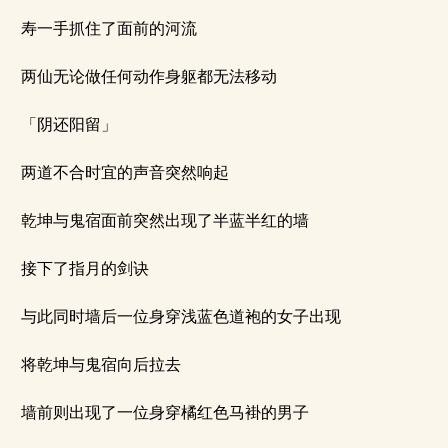
寿一手抓住了面前的河流
两仙无论做任何动作身躯都无法移动
「阴还阳留」
两道不合时宜的声音突然响起
乾坤与鬼宿面前突然出现了半蓝半红的墙
接下了指月的剑诀
与此同时墙后一位身穿浅蓝色道袍的女子出现
将乾坤与鬼宿向后拉去
墙前则出现了一位身穿橘红色马褂的男子