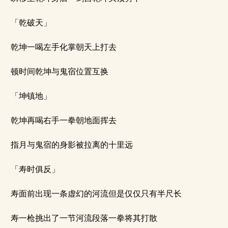
「乾破天」
乾坤一喝左手化掌朝天上打去
顿时间乾坤与鬼宿位置互换
「坤镇地」
乾坤再喝右手一拳朝地面挥去
指月与鬼宿的身影被拉离的十里远
「寿时俱反」
寿面前出现一条虚幻的河流但是仅仅只有半尺长
寿一枪挑出了一节河流段落一拳将其打散