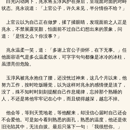
白光闪动两下，兆永将玉淳风护在身后，呈现面对面的对峙
状态。兆永说道：「上官公子，许久未见，半分情份不给？」
上官云以为自己正在做梦，揉了揉眼睛，发现面前之人正是
兆永，不禁展露笑顏，怕面前不过自己幻想出来的景象，问
道：「是恆之么？你没事？」
兆永温柔一笑，道：「多谢上官公子掛怀，在下无事。」任
他面容语气是多么温柔似水，可字字句句都像是冰冷的冰柱，
虽漂亮但危险。
玉淳风被兆永抱住了腰，还没恍过神来，这几个月以来，他
努力工作，按时吃饭睡觉，以为这样对兆永的感情便是淡了，
没了，殊不知时时刻刻提醒自己作息规律，忘掉那个熟睡的
人，不还是将他牢牢记在心中，而且锁得越深，越忘不掉。
他会等，等到天荒地老，等他醒来，却没信心届时自己还会
不会爱他。可是如今看到熟悉的面孔，熟悉的温度，他还是依
旧沦陷其中，无法自拔。最后只落下一句：「我很想你。」