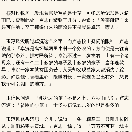
核对过帐房，发现卷宗所写的是十箱，可帐房所记却是八箱
而已，查到此处，卢志也猜到了几分，说道：「卷宗所记向来
是可信的，至于那多出来的两箱是不是就是卓沉一家人？」
玉淳风没听过卓沉这个名字，向卢志投出疑问的眼神，卢志
说道：「卓沉是离怀城两里小村一个务农的，方向便是去往青
城的那条路。据村民所答，卓沉不过三十岁左右，上有一个老
母亲，还有一个二十多岁的妻子及十多岁的孩子。当年逢乾
旱，卓沉一家本就贫困穷苦，某天却发现整家人都消失了踪
影。许是他们瞒着里邻，隐瞒村长，一家连夜逃出村外，想要
找个可以餬口的地方。」
玉淳风问道：「那死去的孩子不是才七、八岁而已？」卢志
答道：「贫困的小孩子，十多岁仍像五六岁的也是很多的。」
玉淳风低头沉思一会儿，说道：「备一辆马车，只跟几位随
从，咱们秘密去青城。」卢志一惊，道：「万万不可啊！城主