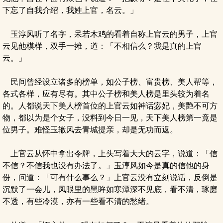
下忘了自我介绍，我姓上官，名云。」
玉淳风听了名字，呆若木鸡的看着自称上官云的男子，上官
云见他模样，双手一摊，道：「不相信么？我是真的上官
云。」
民间曾经设立诸多的榜单，如公子榜、富贵榜、美人帮等，
各式各样，应有尽有。其中公子榜和美人榜是里头较为着名
的。人都说天下美人榜首位的上官云如神话宓妃，美艷不可方
物，都以为是个女子，没料到今日一见，天下美人榜第一竟是
位男子。难怪玉辙风去青城提亲，却是无功而返。
上官云从怀中拿出令牌，上头写着大大的云字，说道：「信
不信？不信我也没有办法了。」玉淳风如今是真的信他的身
份，问道：「可有什么事么？」上官云没有立刻说话，反倒是
沉默了一会儿，凤眼里的黑眸如寒潭深不见底，看不清，琢磨
不透，有些冷漠，亦有一些看不清的愁绪。