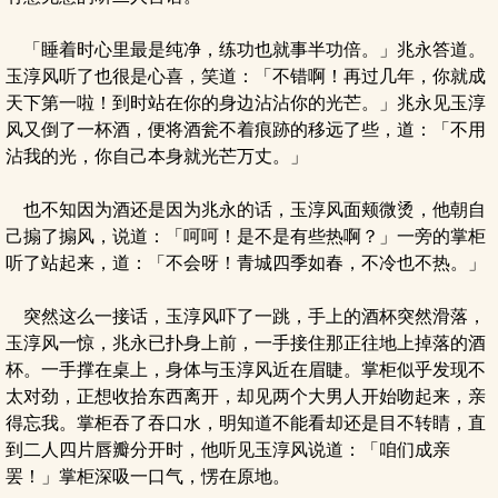
「睡着时心里最是纯净，练功也就事半功倍。」兆永答道。
玉淳风听了也很是心喜，笑道：「不错啊！再过几年，你就成
天下第一啦！到时站在你的身边沾沾你的光芒。」兆永见玉淳
风又倒了一杯酒，便将酒瓮不着痕跡的移远了些，道：「不用
沾我的光，你自己本身就光芒万丈。」
也不知因为酒还是因为兆永的话，玉淳风面颊微烫，他朝自
己搧了搧风，说道：「呵呵！是不是有些热啊？」一旁的掌柜
听了站起来，道：「不会呀！青城四季如春，不冷也不热。」
突然这么一接话，玉淳风吓了一跳，手上的酒杯突然滑落，
玉淳风一惊，兆永已扑身上前，一手接住那正往地上掉落的酒
杯。一手撑在桌上，身体与玉淳风近在眉睫。掌柜似乎发现不
太对劲，正想收拾东西离开，却见两个大男人开始吻起来，亲
得忘我。掌柜吞了吞口水，明知道不能看却还是目不转睛，直
到二人四片唇瓣分开时，他听见玉淳风说道：「咱们成亲
罢！」掌柜深吸一口气，愣在原地。