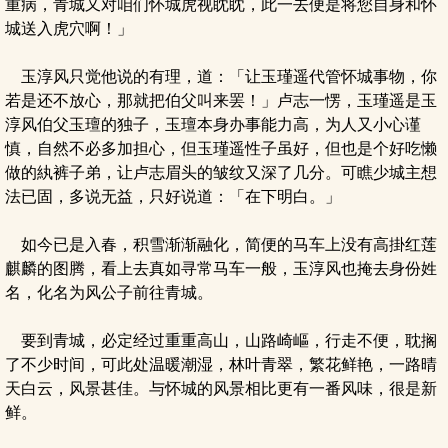
重病，青城又对咱们怀城虎视眈眈，此一去便是将您自身和怀
城送入虎穴啊！」
玉淳风只觉他说的有理，道：「让玉瑾遥代管怀城事物，你
若是还不放心，那就把伯父叫来罢！」卢志一愣，玉瑾遥是玉
淳风伯父玉璮的独子，玉璮本身办事能力高，为人又小心谨
慎，自然不必多加担心，但玉瑾遥性子虽好，但也是个好吃懒
做的紈裤子弟，让卢志眉头的皱纹又深了几分。可瞧少城主想
法已固，多说无益，只好说道：「在下明白。」
如今已是入春，积雪渐渐融化，简便的马车上没有高掛红莲
麒麟的图腾，看上去真如寻常马车一般，玉淳风也掩去身份姓
名，化名为风公子前往青城。
要到青城，必定经过重重高山，山路崎嶇，行走不便，耽搁
了不少时间，可此处温暖潮湿，林叶青翠，繁花鲜艳，一路晴
天白云，风景甚佳。与怀城的风景相比更有一番风味，很是新
鲜。