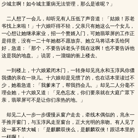
少城主啊！如今城主重病无法管理，那么是谁呢？」
二人想了一会儿，却听见有人压低了声音道：「姑娘！苏老
爷找上来啦！」十六娘吓得不轻，父亲只有她这么一个女儿，
一心想让她继承家业，招一个赘婿入门，可她翡翠屏的工作正
是得意，没有一二十年她都不愿放弃。她立马将话本丢给阿
好，急道：「那个，不要告诉老头子我在这啊！也不要告诉他
这是我的地盘。」说罢，一溜烟的衝上楼去。
一到楼上，十六娘紧闭木门，一转身却见兆永和玉淳风你儂
我儂的亲在一块儿。十六娘却是见惯了的，也在话本里读过不
少，她着急道：「我爹来了，帮我挡会儿。」却见二人分毫不
理会她，十六娘又道：「见色忘友，你们要亲就在大庭广眾下
亲，翡翠屏可不是让你们亲热的地。」
却见二人一步一步缓慢从窗户走去，牵线木偶似的，兆永一
手推开窗门，与玉淳风走至窗台，正大光明的亲吻。有人见了
这一幕不禁大喊：「是麒麟双侠么，是麒麟双侠！跟话本里的
一样啊！」