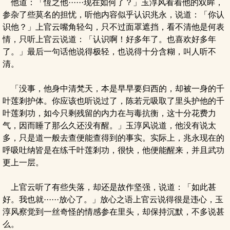
他道：「恆之他······现在如何了？」玉淳风看着他的双眸，
参杂了些莫名的担忧，听他内容似乎认识兆永，说道：「你认
识他？」上官云嘴角轻勾，只不过面罩遮挡，看不清他是何表
情，只听上官云说道：「认识啊！好多年了。也喜欢好多年
了。」最后一句话他说得极轻，也说得十分含糊，叫人听不
清。
「没事，他身中清梵天，本是早早要归西的，却被一身的千
叶莲剎护体。你应该也听说过了，陈若元吸取了里头护他的千
叶莲剎功，如今只剩残留的内力在与毒抗衡，这十分花费力
气，因而睡了那么久还没有醒。」玉淳风说道，他没有说太
多，只是道一般去查便能查得到的事实。实际上，兆永现在的
呼吸吐纳皆是在练千叶莲剎功，很快，他便能醒来，并且武功
更上一层。
上官云听了有些失落，却还是故作坚强，说道：「如此甚
好。我也就······放心了。」放心之语上官云说得很是违心，玉
淳风察觉到一丝奇怪的情感参在里头，却保持沉默，不多说甚
么。