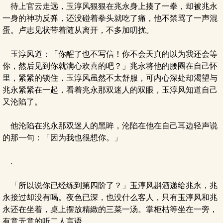
待上官云走远，玉淳风狠狠在兆永身上揍了一拳，却被兆永
一身的神功反弹，还没碰着拳头就吃了痛，他不禁骂了一声混
蛋。卢志见状带着随从离开，不多加叨扰。
玉淳风道：「你醒了也不写信！你不会天真的以为我还会等
你，然后见到你就满心欢喜的吧？」兆永将他的腰圈在自己怀
里，紧紧的锁住，玉淳风虽然不太舒服，可内心深处却渴望与
兆永紧紧在一起，看着兆永那双迷人的双眼，玉淳风知道自己
又沦陷了。
他沦陷在兆永那双迷人的黑眸，沦陷在他在自己耳边轻声说
的那一句：「因为我也很想你。」
.
「所以说你已经练到第四阶了？」玉淳风斟酒递给兆永，兆
永接过却没有喝。夜色已深，也没什么客人，只有玉淳风和兆
永还在坐着，桌上摆放精緻的三菜一汤。掌柜枯等坐在一旁，
有意无意的听二人言语。