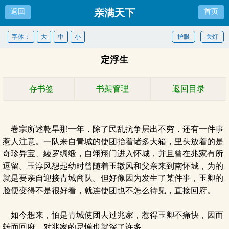
亲满天下
返回
首页
字体：
大
中
小
护眼
关灯
定浮生
存书签
书架管理
返回目录
卷宗所述乾旱那一年，除了民乱抗争层出不穷，还有一件事
惹人注意。一队来自青城的使团抬着诸多大箱，里头放着的是
奇珍异宝、綾罗绸缎，自翊翔门进入怀城，并且曾在兆家有所
逗留。玉淳风想起幼时曾随着玉辙风和父亲来到南怀城，为的
就是要亲自迎接青城商队。但好像因为发生了某件事，玉卿的
脸便变得不是很好看，就连使团也不怎么待见，直接回府。
如今想来，怕是青城使团去过兆家，惹得玉卿不痛快，因而
转而回府，对兆家的忌惮也就深了许多。