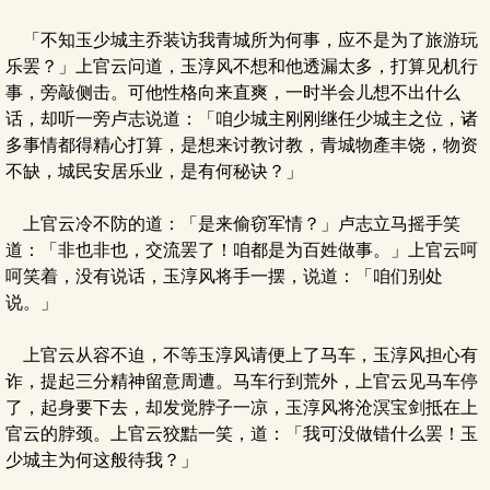
「不知玉少城主乔装访我青城所为何事，应不是为了旅游玩
乐罢？」上官云问道，玉淳风不想和他透漏太多，打算见机行
事，旁敲侧击。可他性格向来直爽，一时半会儿想不出什么
话，却听一旁卢志说道：「咱少城主刚刚继任少城主之位，诸
多事情都得精心打算，是想来讨教讨教，青城物產丰饶，物资
不缺，城民安居乐业，是有何秘诀？」
上官云冷不防的道：「是来偷窃军情？」卢志立马摇手笑
道：「非也非也，交流罢了！咱都是为百姓做事。」上官云呵
呵笑着，没有说话，玉淳风将手一摆，说道：「咱们别处
说。」
上官云从容不迫，不等玉淳风请便上了马车，玉淳风担心有
诈，提起三分精神留意周遭。马车行到荒外，上官云见马车停
了，起身要下去，却发觉脖子一凉，玉淳风将沧溟宝剑抵在上
官云的脖颈。上官云狡黠一笑，道：「我可没做错什么罢！玉
少城主为何这般待我？」