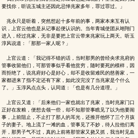
要找你，听说玉城主还因此忌惮兆家多年，罪过罪过。」
兆永只是听着，突然想起十多年前的事，两家本来互有认
识，上官云他也是从记事起便认识的。当年青城使团从翊翔门
进入，经过兆家，无非是要把上官云带来兆家玩上两天。听玉
淳风说道：「那那一家人呢？」
上官云道：「我记得不错的话，当时那男的曾经央求兆府的
管事收留他们，可那管事似乎看他贫穷，随时要死的模样，因
而拒绝了，说兆府好心是好心，却不是收留难民的慈善家，一
家都进来了指不定还有下家，如此没完没了当兆家是个什么
了。」玉淳风点点头，认同道：「也是有几分道理。」
上官云又道：「后来他们一家也就出了兆家，当时兆家门口
正好在发粮，便想去领一些，却不知那管事瞧见了以为他要闹
事，上前阻止，不止打了那人的耳光，还推开他怀了三个月孩
子的妻子。地上流了一滩的血，管事见了不妙，待人拉他们离
开，那男子气不过，真的上前将那管家又挠又抓，我当时见血