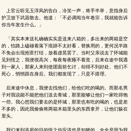
上官云听见玉淳风的告白，冷笑一声，将手半举，意指身后
护卫放下武器散去。他道：「不必调阅当年卷宗，我就能告诉
你当年发生什么。」
「其实本来送礼确确实实是送来八箱的，多出来的两箱是空
的，怕路上磕碰着落下痕跡不太好看，替换用的，更何况半路
不免会出现抢匪打结，放着虚晃罢了。当时父亲说去了怀城能
见到恆之，我便很高兴，每夜每夜睡不着觉，后来在途中我遇
到一家人，那家人来到使团面前乞讨，却得不到好处。他们不
死心，悄悄跟在身后。我们都发现了，只是不搭理。
后来途中休息，我便去找他们，给他们吃的喝的。而那名男
子对我说能不能把他们送去青城，那里能够让他们一家吃得饱
一些。我心想我们要去的是怀城，那里也有吃的喝的，也是差
不多的，因此我偷偷将两箱木箱里头的东西拿开，让他们躲在
里头。
我们来到兆府的目的恆之你应该也是知晓的，全全是因为我