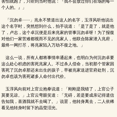
害怕就跑了，只听到当时他说：『我不会放过你们在场的每一
个人的。』」
「沉勿卓······」兆永不禁道出这人的名字，玉淳风听他说出
这个名字时，突然想到什么，拍手说道：「是了是了，就是他
了，卢志，这个卓沉便是后来兆家的管事沉勿卓呀！为了报復
对他们一家苦难都视而不见的兆家人，他联合陈家潜入兆府，
最终一网打尽，将兆家陷入万劫不復之地。」
这么一说，所有人都将事情串通起来，也明白为何沉勿卓要
这么处心积虑的害死兆家人。不过杀人偿命，当初那个管家因
害死了沉勿卓那还未出生的孩子，早被兆家送进官府处刑，沉
勿卓也该为害死诸多人命付出代价。
玉淳风向前对上官云抱拳说道：「刚刚是我错了，上官公子
莫要见谅。」上官云弯眼笑道：「无碍，若是要成亲记得遣信
告知我，喜酒我就不去喝了。」说罢，他转身离去，二人依稀
看见他转身时留下的晶莹泪光。