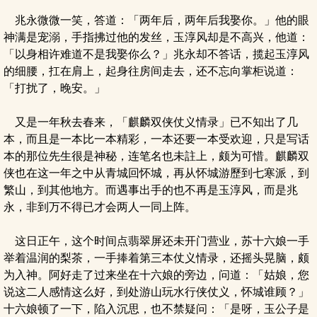
兆永微微一笑，答道：「两年后，两年后我娶你。」他的眼
神满是宠溺，手指拂过他的发丝，玉淳风却是不高兴，他道：
「以身相许难道不是我娶你么？」兆永却不答话，揽起玉淳风
的细腰，扛在肩上，起身往房间走去，还不忘向掌柜说道：
「打扰了，晚安。」
又是一年秋去春来，「麒麟双侠仗义情录」已不知出了几
本，而且是一本比一本精彩，一本还要一本受欢迎，只是写话
本的那位先生很是神秘，连笔名也未註上，颇为可惜。麒麟双
侠也在这一年之中从青城回怀城，再从怀城游歷到七寒派，到
繁山，到其他地方。而遇事出手的也不再是玉淳风，而是兆
永，非到万不得已才会两人一同上阵。
这日正午，这个时间点翡翠屏还未开门营业，苏十六娘一手
举着温润的梨茶，一手捧着第三本仗义情录，还摇头晃脑，颇
为入神。阿好走了过来坐在十六娘的旁边，问道：「姑娘，您
说这二人感情这么好，到处游山玩水行侠仗义，怀城谁顾？」
十六娘顿了一下，陷入沉思，也不禁疑问：「是呀，玉公子是