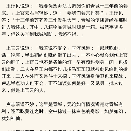
玉淳风说道：「我要你想办法去调阅你们青城十三年前的卷
宗。」上官云右眉轻佻，道：「要我们卷宗作甚？」玉淳风
答：「十三年前苏齐乾三州发生大旱，青城的使团曾经在那时
进入我怀城，其中，八箱物品进城时却是十箱。虽然事隔多
年，但这关乎到我城城防，忽悠不得。」
上官云说道：「我若说不呢？」玉淳风道：「那就吃剑。」
话一说完，半出鞘的剑咻的滑了出去，一不小心就会划伤上官
云的脖子，上官云也不是省油的灯，早有预料侧身一闪，也拔
剑出鞘，二人在马车内都不过几招马车车顶就被剑风给刮的掀
开来，二人在外面又是斗十来招，玉淳风随身侍卫也来应战，
卢志半点功夫也不会，正不知该如何是好，又见另一批人过
来，似是上官云的人。
卢志暗道不妙，这里是青城，无论如何情况皆是对青城有
利，哑巴吃黄连之时，空中掠过一抹白色的身影，如梦如幻，
犹如神仙。