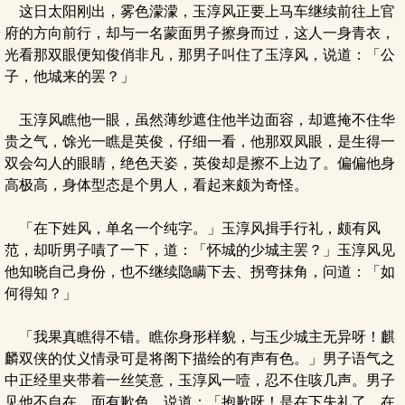
这日太阳刚出，雾色濛濛，玉淳风正要上马车继续前往上官
府的方向前行，却与一名蒙面男子擦身而过，这人一身青衣，
光看那双眼便知俊俏非凡，那男子叫住了玉淳风，说道：「公
子，他城来的罢？」
玉淳风瞧他一眼，虽然薄纱遮住他半边面容，却遮掩不住华
贵之气，馀光一瞧是英俊，仔细一看，他那双凤眼，是生得一
双会勾人的眼睛，绝色天姿，英俊却是擦不上边了。偏偏他身
高极高，身体型态是个男人，看起来颇为奇怪。
「在下姓风，单名一个纯字。」玉淳风揖手行礼，颇有风
范，却听男子嘖了一下，道：「怀城的少城主罢？」玉淳风见
他知晓自己身份，也不继续隐瞒下去、拐弯抹角，问道：「如
何得知？」
「我果真瞧得不错。瞧你身形样貌，与玉少城主无异呀！麒
麟双侠的仗义情录可是将阁下描绘的有声有色。」男子语气之
中正经里夹带着一丝笑意，玉淳风一噎，忍不住咳几声。男子
见他不自在，面有歉色，说道：「抱歉呀！是在下失礼了，在